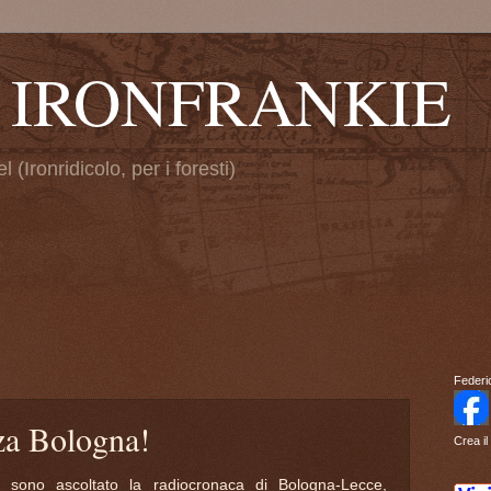
di IRONFRANKIE
 (Ironridicolo, per i foresti)
Federi
rza Bologna!
Crea il
 sono ascoltato la radiocronaca di Bologna-Lecce,