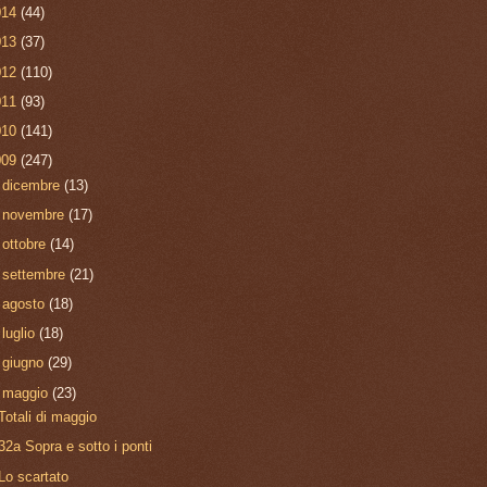
012
(110)
011
(93)
010
(141)
009
(247)
►
dicembre
(13)
►
novembre
(17)
►
ottobre
(14)
►
settembre
(21)
►
agosto
(18)
►
luglio
(18)
►
giugno
(29)
▼
maggio
(23)
Totali di maggio
32a Sopra e sotto i ponti
Lo scartato
Molto nuoto e una corsetta
Un po'