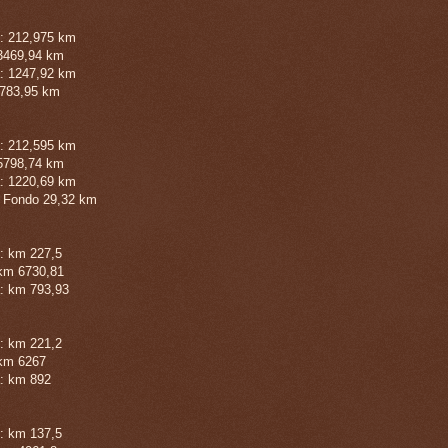
: 212,975 km
 3469,94 km
: 1247,92 km
: 783,95 km
: 212,595 km
 5798,74 km
: 1220,69 km
i Fondo 29,32 km
: km 227,5
 km 6730,81
: km 793,93
: km 221,2
 km 6267
: km 892
: km 137,5