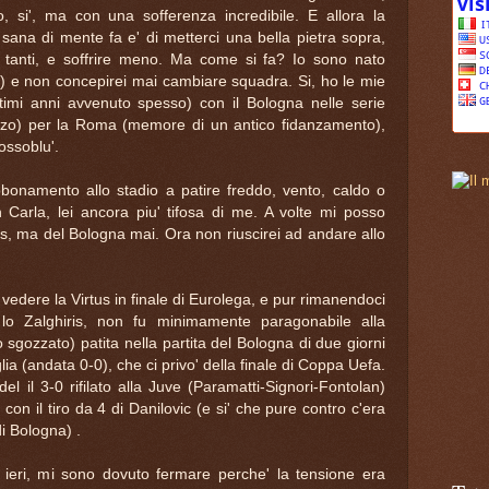
, si', ma con una sofferenza incredibile. E allora la
ana di mente fa e' di metterci una bella pietra sopra,
tanti, e soffrire meno. Ma come si fa? Io sono nato
o) e non concepirei mai cambiare squadra. Si, ho le mie
timi anni avvenuto spesso) con il Bologna nelle serie
tizzo) per la Roma (memore di un antico fidanzamento),
ossoblu'.
bonamento allo stadio a patire freddo, vento, caldo o
n Carla, lei ancora piu' tifosa di me. A volte mi posso
us, ma del Bologna mai. Ora non riuscirei ad andare allo
edere la Virtus in finale di Eurolega, e pur rimanendoci
 lo Zalghiris, non fu minimamente paragonabile alla
 sgozzato) patita nella partita del Bologna di due giorni
ia (andata 0-0), che ci privo' della finale di Coppa Uefa.
l il 3-0 rifilato alla Juve (Paramatti-Signori-Fontolan)
 con il tiro da 4 di Danilovic (e si' che pure contro c'era
i Bologna) .
 ieri, mi sono dovuto fermare perche' la tensione era