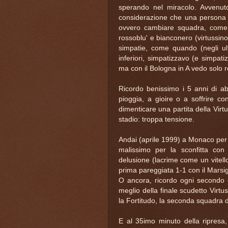
sperando nel miracolo. Avvenuto
considerazione che una persona s
ovvero cambiare squadra, come 
rossoblu' e bianconero (virtussin
simpatie, come quando (negli ul
inferiori, simpatizzavo (e simpa
ma con il Bologna in A vedo solo r
Ricordo benissimo i 5 anni di ab
pioggia, a gioire o a soffrire co
dimenticare una partita della Virt
stadio: troppa tensione.
Andai (aprile 1999) a Monaco per v
malissimo per la sconfitta con
delusione (lacrime come un vitello
prima pareggiata 1-1 con il Marsigl
O ancora, ricordo ogni secondo de
meglio della finale scudetto Virtus
la Fortitudo, la seconda squadra d
E al 35imo minuto della ripresa,