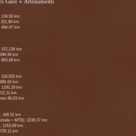
ali Gare + Allenamenti
 134,50 km
.311,80 km
a
494.07 km
 152,136 km
5398,96 km
 863,68 km
 119,055 km
4986,65 km
 1205,29 km
 222,11 km
ino 96,03 km
: 169,31 km
(strada + MTB): 2238,37 km
: 1263,69 km
: 728,11 km