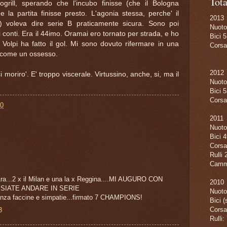
Tot
ogrill, sperando che l'incubo finisse (che il Bologna
e la partita finisse presto. L'agonia stessa, perche' il
2013
 voleva dire serie B praticamente sicura. Sono poi
Nuoto
i conti. Era il 44imo. Oramai ero tornato per strada, e ho
Bici
5
 Volpi ha fatto il gol. Mi sono dovuto rifermare in una
Cors
re come un ossesso.
2012
i moriro'. E' troppo viscerale. Virtussino, anche, si, ma il
Nuoto
Bici 
Corsa
00
2011
Nuoto
Bici 
Corsa
Rulli
Camm
'Ara...2 x il Milan e una la x Reggina....MI AUGURO CON
2010
SIATE ANDARE IN SERIE
Nuoto
!Senza faccine e simpatie...firmato 7 CHAMPIONS!
Bici 
Corsa
3
Rulli