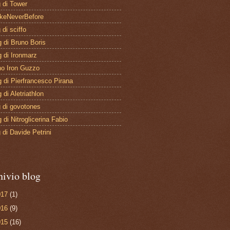
g di sciffo
g di Bruno Boris
g di Ironmarz
no Iron Guzzo
og di Pierfrancesco Pirana
g di Aletriathlon
g di govotones
g di Nitroglicerina Fabio
g di Davide Petrini
hivio blog
017
(1)
016
(9)
015
(16)
014
(44)
013
(37)