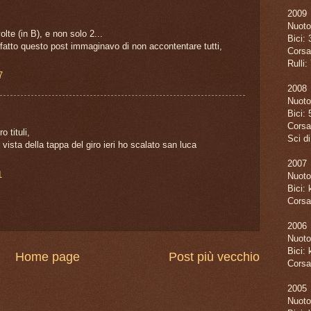
2009
Nuoto
lte (in B), e non solo 2...
Bici:
atto questo post immaginavo di non accontentare tutti,
Corsa
Rulli
7
2008
Nuoto
Bici:
Corsa
o tituli,
Sci d
 vista della tappa del giro ieri ho scalato san luca
2007
1
Nuoto
Bici:
Corsa
2006
Nuoto
Bici:
Home page
Post più vecchio
Corsa
2005
Nuoto