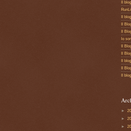
Il blo
Il Blo
Il Blo
Io so
Il Bl
Il Blo
Il blo
Il Blo
Il blo
Arc
►
2
►
2
►
2
►
2
►
2