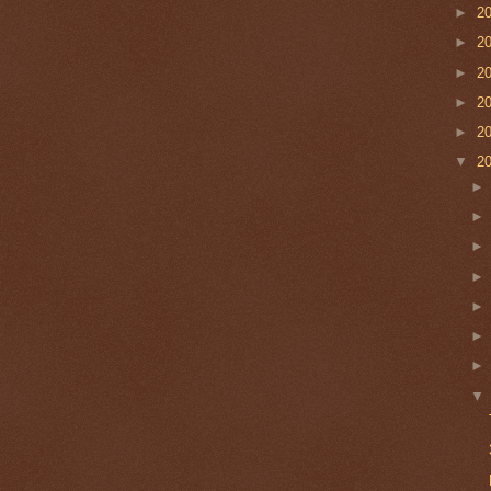
►
2
►
2
►
2
▼
2