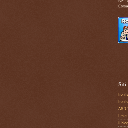
Bici:
Corsa
Siti 
Ironf
Ironf
ASD 
I mie
Il blo
Il blo
RunLi