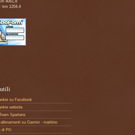
 km 4061,8
: km 1204,4
utili
rankie su Facebook
rankie website
Team Spartans
i allenamenti su Garmin - matitino
g di PG
g di Tower
keNeverBefore