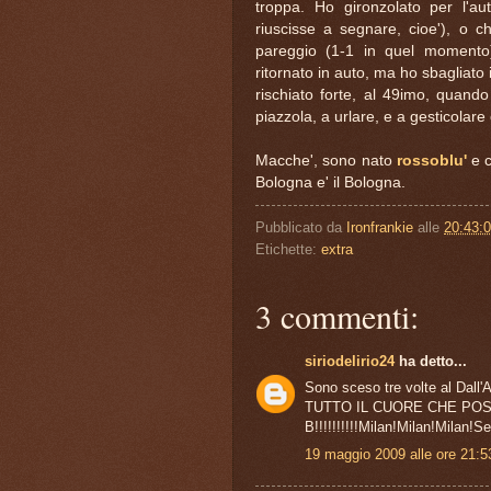
troppa. Ho gironzolato per l'aut
riuscisse a segnare, cioe'), o ch
pareggio (1-1 in quel momento)
ritornato in auto, ma ho sbagliato 
rischiato forte, al 49imo, quando
piazzola, a urlare, e a gesticola
Macche', sono nato
rossoblu'
e c
Bologna e' il Bologna.
Pubblicato da
Ironfrankie
alle
20:43:
Etichette:
extra
3 commenti:
siriodelirio24
ha detto...
Sono sceso tre volte al Dall
TUTTO IL CUORE CHE POS
B!!!!!!!!!!Milan!Milan!Milan
19 maggio 2009 alle ore 21:5