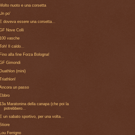
E doveva essere una corsetta...
GF Nove Colli
100 vasche
Toh! Il caldo...
Fino alla fine Forza Bologna!
GF Gimondi
Duathlon (mini)
Triathlon!
Ancora un passo
Ebbro
13a Maratonina della canapa (che poi la
potrebbero...
E un sabato sportivo, per una volta...
Stiore
Lou Ferrigno
46